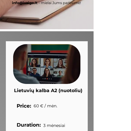
info@ivaigo.lt
– mielai Jums padėsime!
Lietuvių kalba A2 (nuotoliu)
Price:
60 € / mėn.
Duration:
3 mėnesiai