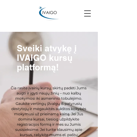
Sveiki atvykę į
IVAIGO kursų
platformą!
Čia rasite įvairių kursų, skirtų padėti Jums
augti ir įgyti naujų žinių – nuo kalbų
mokymosi iki asmeninio tobulėjimo.
Gaukite vertingų įžvalgų iš patyrusių
dėstytojų ir mėgaukitės aukštos kokybės
mokymusi už prieinamą kainą. Jei Jus
domina kursai, tiesiog užpildykite
registracijos formą ir mes su Jumis
susisieksime. Jei turite klausimų apie
kursus, rašykite mums el. paštu