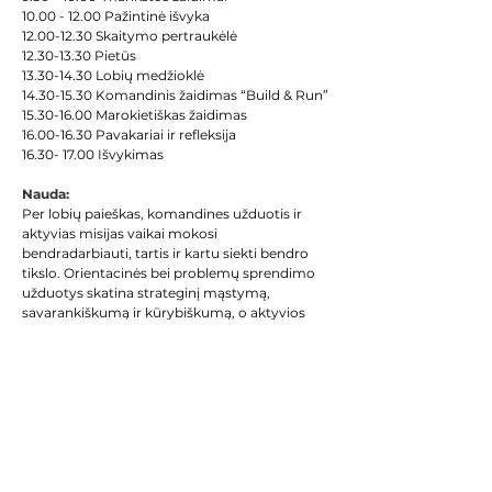
10.00 - 12.00 Pažintinė išvyka
12.00-12.30 Skaitymo pertraukėlė
12.30-13.30 Pietūs
13.30-14.30 Lobių medžioklė
14.30-15.30 Komandinis žaidimas “Build & Run”
15.30-16.00 Marokietiškas žaidimas
16.00-16.30 Pavakariai ir refleksija
16.30- 17.00 Išvykimas
Nauda:
Per lobių paieškas, komandines užduotis ir 
aktyvias misijas vaikai mokosi 
bendradarbiauti, tartis ir kartu siekti bendro 
tikslo. Orientacinės bei problemų sprendimo 
užduotys skatina strateginį mąstymą, 
savarankiškumą ir kūrybiškumą, o aktyvios 
veiklos leidžia vaikams judėti, įsitraukti ir 
drąsiau komunikuoti tarpusavyje.
5 DIENA – „Draugystės žemynas“
Dienos tikslas
Užbaigti stovyklos savaitę stiprinant 
draugystę, komandinį ryšį ir pasididžiavimą 
pasiektais iššūkiais per bendras misijas, 