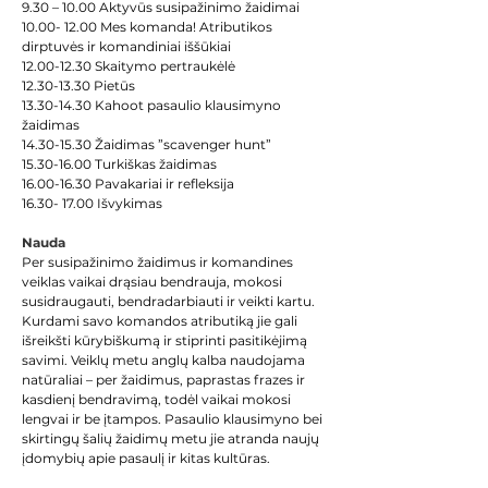
9.30 – 10.00 Aktyvūs susipažinimo žaidimai
10.00- 12.00 Mes komanda! Atributikos 
dirptuvės ir komandiniai iššūkiai
12.00-12.30 Skaitymo pertraukėlė
12.30-13.30 Pietūs
13.30-14.30 Kahoot pasaulio klausimyno 
žaidimas
14.30-15.30 Žaidimas ”scavenger hunt”
15.30-16.00 Turkiškas žaidimas
16.00-16.30 Pavakariai ir refleksija
16.30- 17.00 Išvykimas
Nauda
Per susipažinimo žaidimus ir komandines 
veiklas vaikai drąsiau bendrauja, mokosi 
susidraugauti, bendradarbiauti ir veikti kartu. 
Kurdami savo komandos atributiką jie gali 
išreikšti kūrybiškumą ir stiprinti pasitikėjimą 
savimi. Veiklų metu anglų kalba naudojama 
natūraliai – per žaidimus, paprastas frazes ir 
kasdienį bendravimą, todėl vaikai mokosi 
lengvai ir be įtampos. Pasaulio klausimyno bei 
skirtingų šalių žaidimų metu jie atranda naujų 
įdomybių apie pasaulį ir kitas kultūras.