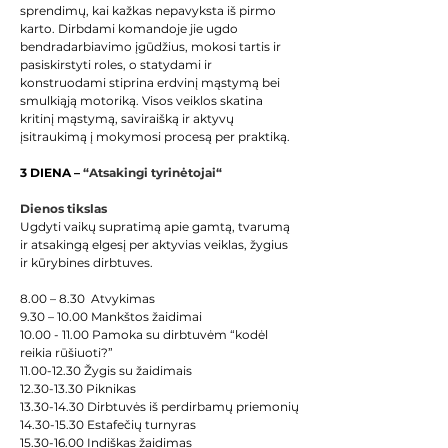
sprendimų, kai kažkas nepavyksta iš pirmo 
karto. Dirbdami komandoje jie ugdo 
bendradarbiavimo įgūdžius, mokosi tartis ir 
pasiskirstyti roles, o statydami ir 
konstruodami stiprina erdvinį mąstymą bei 
smulkiąją motoriką. Visos veiklos skatina 
kritinį mąstymą, saviraišką ir aktyvų 
įsitraukimą į mokymosi procesą per praktiką. 
3 DIENA – 
“Atsakingi tyrinėtojai“
Dienos tikslas
Ugdyti vaikų supratimą apie gamtą, tvarumą 
ir atsakingą elgesį per aktyvias veiklas, žygius 
ir kūrybines dirbtuves.
8.00 – 8.30  Atvykimas
9.30 – 10.00 Mankštos žaidimai
10.00 - 11.00 Pamoka su dirbtuvėm “kodėl 
reikia rūšiuoti?”
11.00-12.30 Žygis su žaidimais
12.30-13.30 Piknikas
13.30-14.30 Dirbtuvės iš perdirbamų priemonių
14.30-15.30 Estafečių turnyras
15.30-16.00 Indiškas žaidimas