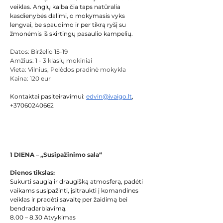
veiklas. Anglų kalba čia taps natūralia 
kasdienybės dalimi, o mokymasis vyks 
lengvai, be spaudimo ir per tikrą ryšį su 
žmonėmis iš skirtingų pasaulio kampelių. 
Datos: Birželio 15-19
Amžius: 1 - 3 klasių mokiniai
Vieta: Vilnius, Pelėdos pradinė mokykla
Kaina: 120 eur
Kontaktai pasiteiravimui: 
edvin@ivaigo.lt
, 
+37060240662  
Registracija
1 DIENA – „Susipažinimo sala“ 
Dienos tikslas:
Sukurti saugią ir draugišką atmosferą, padėti 
vaikams susipažinti, įsitraukti į komandines 
veiklas ir pradėti savaitę per žaidimą bei 
bendradarbiavimą. 
8.00 – 8.30 Atvykimas