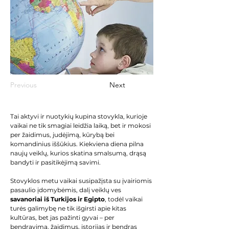
Previous
Next
Tai aktyvi ir nuotykių kupina stovykla, kurioje 
vaikai ne tik smagiai leidžia laiką, bet ir mokosi 
per žaidimus, judėjimą, kūrybą bei 
komandinius iššūkius. Kiekviena diena pilna 
naujų veiklų, kurios skatina smalsumą, drąsą 
bandyti ir pasitikėjimą savimi.
Stovyklos metu vaikai susipažįsta su įvairiomis 
pasaulio įdomybėmis, dalį veiklų ves 
savanoriai iš Turkijos ir Egipto
, todėl vaikai 
turės galimybę ne tik išgirsti apie kitas 
kultūras, bet jas pažinti gyvai – per 
bendravimą, žaidimus, istorijas ir bendras 