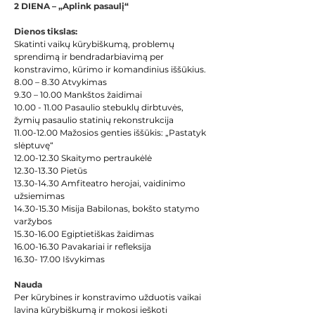
2 DIENA – „Aplink pasaulį“ 
Dienos tikslas:
Skatinti vaikų kūrybiškumą, problemų 
sprendimą ir bendradarbiavimą per 
konstravimo, kūrimo ir komandinius iššūkius. 
8.00 – 8.30 Atvykimas
9.30 – 10.00 Mankštos žaidimai
10.00 - 11.00 Pasaulio stebuklų dirbtuvės, 
žymių pasaulio statinių rekonstrukcija
11.00-12.00 Mažosios genties iššūkis: „Pastatyk 
slėptuvę“
12.00-12.30 Skaitymo pertraukėlė
12.30-13.30 Pietūs
13.30-14.30 Amfiteatro herojai, vaidinimo 
užsiemimas
14.30-15.30 Misija Babilonas, bokšto statymo 
varžybos
15.30-16.00 Egiptietiškas žaidimas
16.00-16.30 Pavakariai ir refleksija
16.30- 17.00 Išvykimas
Nauda
Per kūrybines ir konstravimo užduotis vaikai 
lavina kūrybiškumą ir mokosi ieškoti 