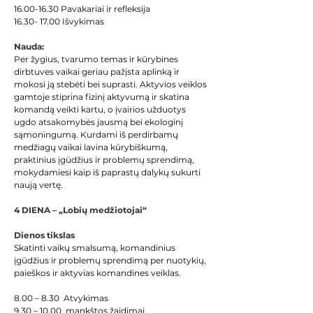
16.00-16.30 Pavakariai ir refleksija
16.30- 17.00 Išvykimas
Nauda:
Per žygius, tvarumo temas ir kūrybines 
dirbtuves vaikai geriau pažįsta aplinką ir 
mokosi ją stebėti bei suprasti. Aktyvios veiklos 
gamtoje stiprina fizinį aktyvumą ir skatina 
komandą veikti kartu, o įvairios užduotys 
ugdo atsakomybės jausmą bei ekologinį 
sąmoningumą. Kurdami iš perdirbamų 
medžiagų vaikai lavina kūrybiškumą, 
praktinius įgūdžius ir problemų sprendimą, 
mokydamiesi kaip iš paprastų dalykų sukurti 
naują vertę. 
4 DIENA – „Lobių medžiotojai“
Dienos tikslas
Skatinti vaikų smalsumą, komandinius 
įgūdžius ir problemų sprendimą per nuotykių, 
paieškos ir aktyvias komandines veiklas.
8.00 – 8.30  Atvykimas
9.30 – 10.00  mankštos žaidimai