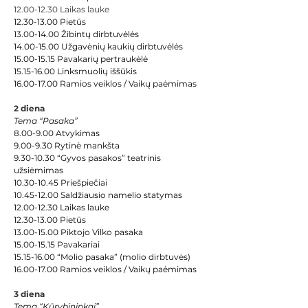
12.00-12.30 Laikas lauke 
12.30-13.00 Pietūs
13.00-14.00 Žibintų dirbtuvėlės
14.00-15.00 Užgavėnių kaukių dirbtuvėlės
15.00-15.15 Pavakarių pertraukėlė
15.15-16.00 Linksmuolių iššūkis
16.00-17.00 Ramios veiklos / Vaikų paėmimas
2 diena
Tema “Pasaka”
8.00-9.00 Atvykimas
9.00-9.30 Rytinė mankšta
9.30-10.30 “Gyvos pasakos” teatrinis 
užsiėmimas
10.30-10.45 Priešpiečiai
10.45-12.00 Saldžiausio namelio statymas
12.00-12.30 
Laikas lauke
12.30-13.00 Pietūs
13.00-15.00 Piktojo Vilko pasaka
15.00-15.15 Pavakariai
15.15-16.00 “Molio pasaka” (molio dirbtuvės)
16.00-17.00 Ramios veiklos / Vaikų paėmimas
3 diena
Tema “Kūrybininkai”