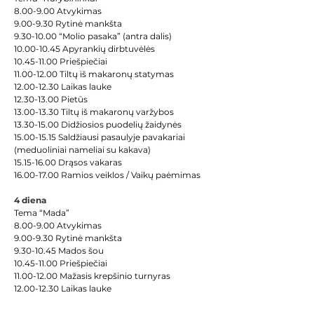
8.00-9.00 Atvykimas
9.00-9.30 Rytinė mankšta
9.30-10.00 “Molio pasaka” (antra dalis)
10.00-10.45 Apyrankių dirbtuvėlės
10.45-11.00 Priešpiečiai
11.00-12.00 Tiltų iš makaronų statymas
12.00-12.30 
Laikas lauke
12.30-13.00 Pietūs
13.00-13.30 Tiltų iš makaronų varžybos
13.30-15.00 Didžiosios puodelių žaidynės
15.00-15.15 Saldžiausi pasaulyje pavakariai  
(meduoliniai nameliai su kakava)
15.15-16.00 Drąsos vakaras
16.00-17.00 Ramios veiklos / Vaikų paėmimas
4 diena
Tema “Mada”
8.00-9.00 Atvykimas
9.00-9.30 Rytinė mankšta
9.30-10.45 Mados šou
10.45-11.00 Priešpiečiai
11.00-12.00 Mažasis krepšinio turnyras
12.00-12.30 
Laikas lauke
12.30-13.00 Pietūs
13.00-13.30 Madingiausia kepurė (kepurių 