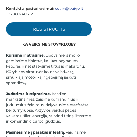
Kontaktai pasiteiravimui:
edvin@ivaigo.lt
+37060240662 
REGISTRUOTIS
KĄ VEIKSIME STOVYKLOJE?
Kursime ir atrasime.
 Lipdysime iš molio, 
gaminsime žibintus, kaukes, apyrankes, 
kepures ir net statysime tiltus iš makaronų. 
Kūrybinės dirbtuvės lavins vaizduotę, 
smulkiąją motoriką ir gebėjimą ieškoti 
sprendimų.
Judėsime ir stiprėsime.
 Kasdien 
mankštinsimės, žaisime komandinius ir 
judriuosius žaidimus, dalyvausime estafetėse 
bei turnyruose. Aktyvios veiklos padės 
vaikams išlieti energiją, stiprinti fizinę ištvermę 
ir komandinio darbo įgūdžius.
Pasinersime į pasakas ir teatrą.
 Vaidinsime, 