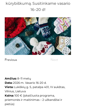
kūrybiškumą. Susitinkame vasario
16–20 d!
Previous
Next
Amžius: 
8–11 metų
Data:
 2026 m. Vasario 16-20 d.
Vieta: 
Lukiškių g. 5, patalpa 401, IV aukštas, 
Vilnius, Lietuva
Kaina: 
100 € (įskaičiuota programa, 
priemonės ir maitinimas – 2 užkandžiai ir 
pietūs)