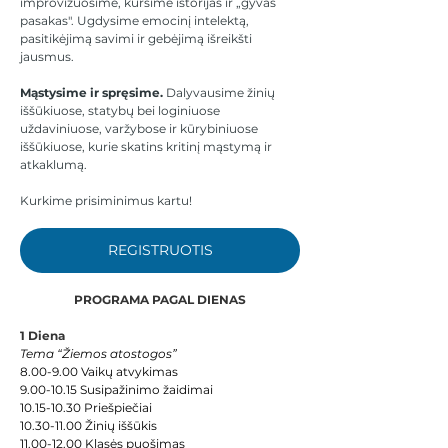
improvizuosime, kursime istorijas ir „gyvas 
pasakas". Ugdysime emocinį intelektą, 
pasitikėjimą savimi ir gebėjimą išreikšti 
jausmus.
Mąstysime ir spręsime.
 Dalyvausime žinių 
iššūkiuose, statybų bei loginiuose 
uždaviniuose, varžybose ir kūrybiniuose 
iššūkiuose, kurie skatins kritinį mąstymą ir 
atkaklumą.
Kurkime prisiminimus kartu!
REGISTRUOTIS
PROGRAMA PAGAL DIENAS
1 Diena
Tema “Žiemos atostogos”
8.00-9.00 Vaikų atvykimas
9.00-10.15 Susipažinimo žaidimai
10.15-10.30 Priešpiečiai
10.30-11.00 Žinių iššūkis
11.00-12.00 Klasės puošimas