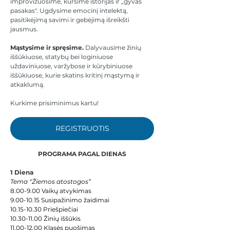
improvizuosime, kursime istorijas ir „gyvas 
pasakas". Ugdysime emocinį intelektą, 
pasitikėjimą savimi ir gebėjimą išreikšti 
jausmus.
Mąstysime ir spręsime.
 Dalyvausime žinių 
iššūkiuose, statybų bei loginiuose 
uždaviniuose, varžybose ir kūrybiniuose 
iššūkiuose, kurie skatins kritinį mąstymą ir 
atkaklumą.
Kurkime prisiminimus kartu!
REGISTRUOTIS
PROGRAMA PAGAL DIENAS
1 Diena
Tema “Žiemos atostogos”
8.00-9.00 Vaikų atvykimas
9.00-10.15 Susipažinimo žaidimai
10.15-10.30 Priešpiečiai
10.30-11.00 Žinių iššūkis
11.00-12.00 Klasės puošimas