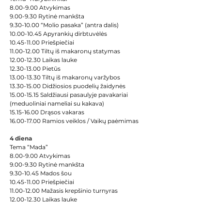
8.00-9.00 Atvykimas
9.00-9.30 Rytinė mankšta
9.30-10.00 “Molio pasaka” (antra dalis)
10.00-10.45 Apyrankių dirbtuvėlės
10.45-11.00 Priešpiečiai
11.00-12.00 Tiltų iš makaronų statymas
12.00-12.30 
Laikas lauke
12.30-13.00 Pietūs
13.00-13.30 Tiltų iš makaronų varžybos
13.30-15.00 Didžiosios puodelių žaidynės
15.00-15.15 Saldžiausi pasaulyje pavakariai  
(meduoliniai nameliai su kakava)
15.15-16.00 Drąsos vakaras
16.00-17.00 Ramios veiklos / Vaikų paėmimas
4 diena
Tema “Mada”
8.00-9.00 Atvykimas
9.00-9.30 Rytinė mankšta
9.30-10.45 Mados šou
10.45-11.00 Priešpiečiai
11.00-12.00 Mažasis krepšinio turnyras
12.00-12.30 
Laikas lauke
12.30-13.00 Pietūs
13.00-13.30 Madingiausia kepurė (kepurių 