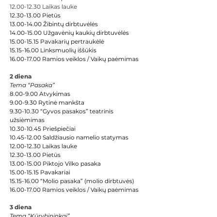
12.00-12.30 Laikas lauke 
12.30-13.00 Pietūs
13.00-14.00 Žibintų dirbtuvėlės
14.00-15.00 Užgavėnių kaukių dirbtuvėlės
15.00-15.15 Pavakarių pertraukėlė
15.15-16.00 Linksmuolių iššūkis
16.00-17.00 Ramios veiklos / Vaikų paėmimas
2 diena
Tema “Pasaka”
8.00-9.00 Atvykimas
9.00-9.30 Rytinė mankšta
9.30-10.30 “Gyvos pasakos” teatrinis 
užsiėmimas
10.30-10.45 Priešpiečiai
10.45-12.00 Saldžiausio namelio statymas
12.00-12.30 
Laikas lauke
12.30-13.00 Pietūs
13.00-15.00 Piktojo Vilko pasaka
15.00-15.15 Pavakariai
15.15-16.00 “Molio pasaka” (molio dirbtuvės)
16.00-17.00 Ramios veiklos / Vaikų paėmimas
3 diena
Tema “Kūrybininkai”