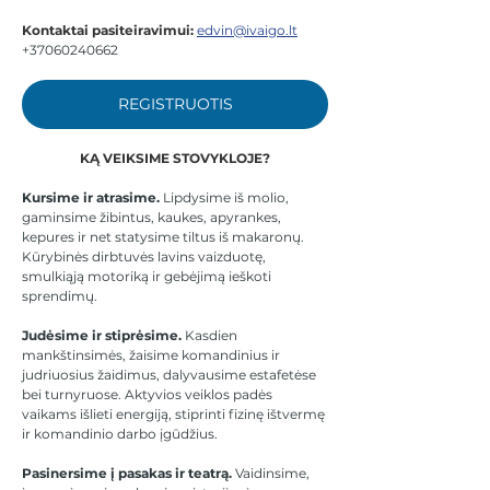
Kontaktai pasiteiravimui:
edvin@ivaigo.lt
+37060240662 
REGISTRUOTIS
KĄ VEIKSIME STOVYKLOJE?
Kursime ir atrasime.
 Lipdysime iš molio, 
gaminsime žibintus, kaukes, apyrankes, 
kepures ir net statysime tiltus iš makaronų. 
Kūrybinės dirbtuvės lavins vaizduotę, 
smulkiąją motoriką ir gebėjimą ieškoti 
sprendimų.
Judėsime ir stiprėsime.
 Kasdien 
mankštinsimės, žaisime komandinius ir 
judriuosius žaidimus, dalyvausime estafetėse 
bei turnyruose. Aktyvios veiklos padės 
vaikams išlieti energiją, stiprinti fizinę ištvermę 
ir komandinio darbo įgūdžius.
Pasinersime į pasakas ir teatrą.
 Vaidinsime, 