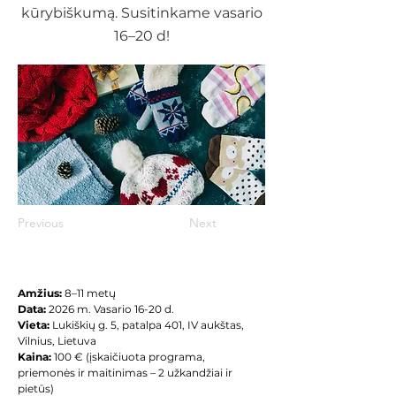
kūrybiškumą. Susitinkame vasario
16–20 d!
Previous
Next
Amžius: 
8–11 metų
Data:
 2026 m. Vasario 16-20 d.
Vieta: 
Lukiškių g. 5, patalpa 401, IV aukštas, 
Vilnius, Lietuva
Kaina: 
100 € (įskaičiuota programa, 
priemonės ir maitinimas – 2 užkandžiai ir 
pietūs)