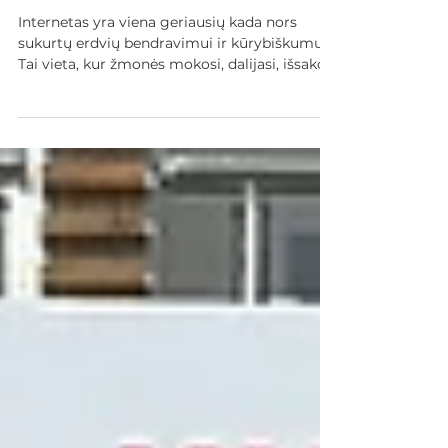
Kodėl moterų saugumas
internete yra svarbus
Internetas yra viena geriausių kada nors
sukurtų erdvių bendravimui ir kūrybiškumui.
Tai vieta, kur žmonės mokosi, dalijasi, išsako
savo nuomonę ir keičiasi. Tačiau daugeliui
moterų ir mergaičių ta pati erdvė gali būti ir
priešiška. Už kiekvieno komentarų skyriaus,
tiesioginės žinutės ar socialinės platformos
slypi priekabiavimo, diskriminacijos ar
bauginimo galimybė – patirtys, kurios per
dažnai lieka nepastebimos, nepranešamos ir
nebaudžiamos. Paslėpta epidemija Smurtas
lyt