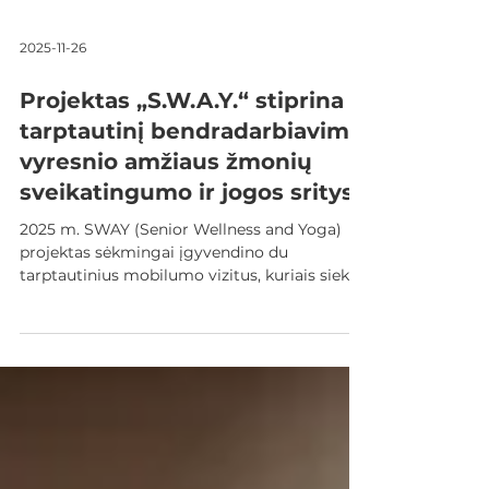
2025-11-26
Projektas „S.W.A.Y.“ stiprina
tarptautinį bendradarbiavimą
vyresnio amžiaus žmonių
sveikatingumo ir jogos srityse
2025 m. SWAY (Senior Wellness and Yoga)
projektas sėkmingai įgyvendino du
tarptautinius mobilumo vizitus, kuriais siekta
gilinti profesines žinias vyresnio amžiaus
žmonių sveikatingumo praktikos srityje ir
skatinti bendradarbiavimą tarp Lietuvos ir
Turkijos. Abu vizitai suteikė dalyviams
tiesioginės patirties su praktiniais metodais,