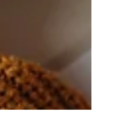
skirtais aktyvaus senėjimo palaikymui per
judėjimą, kūrybiškumą ir į asmenį orientuotą
priežiūrą. Pirmasis mobilumo projektas vyko
2025 m. birže